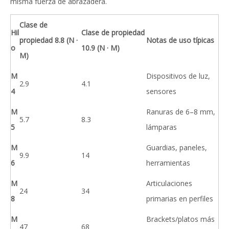
misma fuerza de abrazadera.
Clase de
Hil
Clase de propiedad
propiedad 8.8 (N ·
Notas de uso típicas
o
10.9 (N · M)
M)
M
Dispositivos de luz,
2.9
4.1
4
sensores
M
Ranuras de 6–8 mm,
5.7
8.3
5
lámparas
M
Guardias, paneles,
9.9
14
6
herramientas
M
Articulaciones
24
34
8
primarias en perfiles
M
Brackets/platos más
47
68