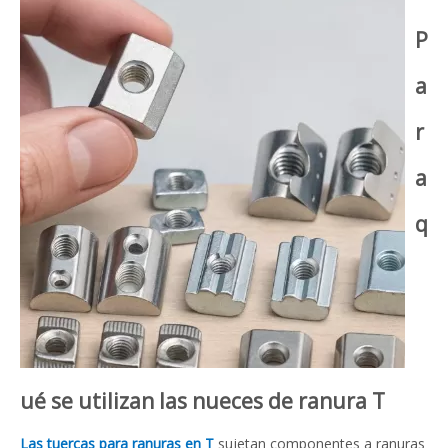
P
a
r
a
q
ué se utilizan las nueces de ranura T
Las tuercas para ranuras en T
sujetan componentes a ranuras