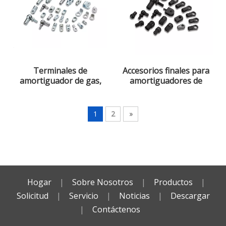
Terminales de
Accesorios finales para
amortiguador de gas,
amortiguadores de
acero, zinc blanco-azul
gas,acero
1
2
»
Hogar
|
Sobre Nosotros
|
Productos
|
Solicitud
|
Servicio
|
Noticias
|
Descargar
|
Contáctenos