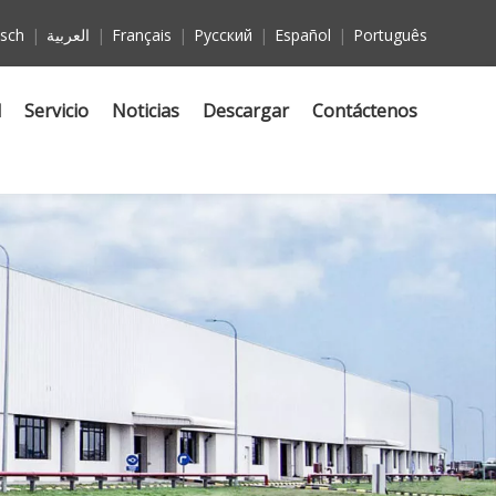
sch
|
العربية
|
Français
|
Pусский
|
Español
|
Português
d
Servicio
Noticias
Descargar
Contáctenos